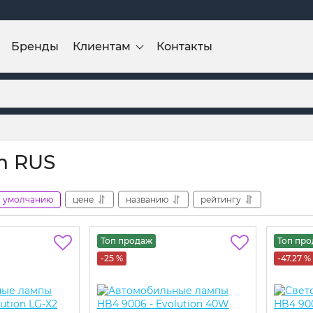
Бренды
Клиентам
Контакты
on RUS
умолчанию
цене
названию
рейтингу
Топ продаж
Топ пр
-25 %
-47.27 %