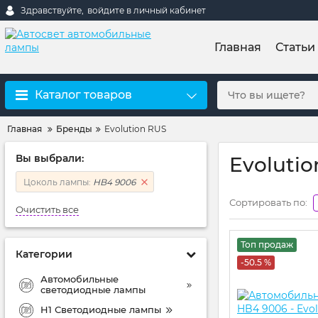
Здравствуйте,
войдите в личный кабинет
Главная
Статьи
Каталог товаров
Главная
Бренды
Evolution RUS
Вы выбрали:
Evoluti
Цоколь лампы:
HB4 9006
Сортировать по:
Очистить все
Топ продаж
Категории
-50.5 %
Автомобильные
светодиодные лампы
H1 Светодиодные лампы