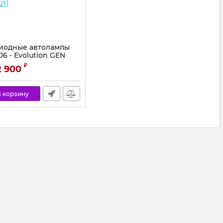
иодные автолампы
6 - Evolution GEN
шт)
₽
2 900
 корзину