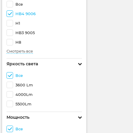
Все
HB4 9006
H1
HB3 9005
H8
Смотреть все
Яркость света
Все
3600 Lm
4000Lm
5500Lm
Мощность
Все