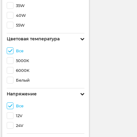
35W
40W
55W
Цветовая температура
Все
5000K
6000K
Белый
Напряжение
Все
12V
24V