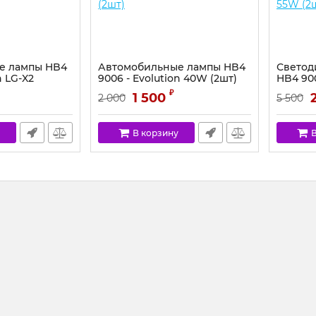
е лампы HB4
Автомобильные лампы HB4
Светод
n LG-X2
9006 - Evolution 40W (2шт)
HB4 900
55W (2
₽
1 500
2 000
5 500
В корзину
В