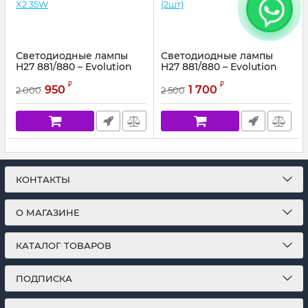
Светодиодные лампы
Светодиодные лампы
H27 881/880 – Evolution
H27 881/880 – Evolution
LG-X2 35W
40W (2шт)
₽
₽
950
1 700
2 000
2 500
Артикул:
50555
Артикул:
52384
КОНТАКТЫ
О МАГАЗИНЕ
КАТАЛОГ ТОВАРОВ
ПОДПИСКА