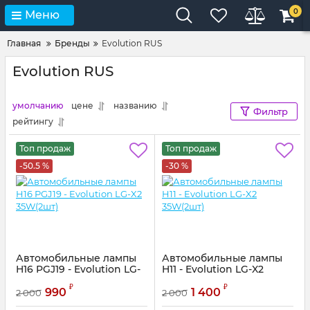
0
Меню
Главная
Бренды
Evolution RUS
Evolution RUS
умолчанию
цене
названию
Фильтр
рейтингу
Топ продаж
Топ продаж
-50.5 %
-30 %
Автомобильные лампы
Автомобильные лампы
H16 PGJ19 - Evolution LG-
H11 - Evolution LG-X2
X2 35W(2шт)
35W(2шт)
₽
₽
990
1 400
2 000
2 000