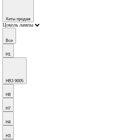
Хиты продаж
Цоколь лампы
Все
H1
HB3 9005
H8
H7
H4
H3