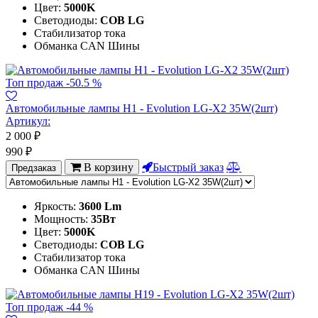
Цвет:
5000K
Светодиоды:
COB LG
Стабилизатор тока
Обманка CAN Шины
Топ продаж
-50.5 %
Автомобильные лампы H1 - Evolution LG-X2 35W(2шт)
Артикул:
2 000
₽
990
₽
В корзину
Быстрый заказ
Предзаказ
Яркость:
3600 Lm
Мощность:
35Вт
Цвет:
5000K
Светодиоды:
COB LG
Стабилизатор тока
Обманка CAN Шины
Топ продаж
-44 %