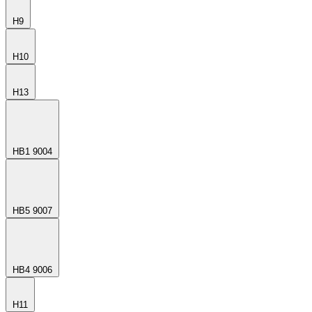
H9
H10
H13
HB1 9004
HB5 9007
HB4 9006
H11