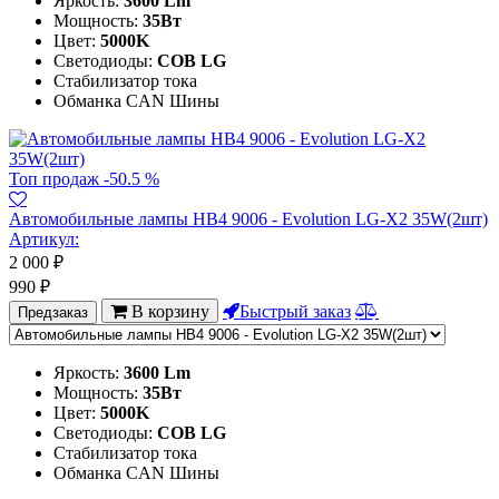
Яркость:
3600 Lm
Мощность:
35Вт
Цвет:
5000K
Светодиоды:
COB LG
Стабилизатор тока
Обманка CAN Шины
Топ продаж
-50.5 %
Автомобильные лампы HB4 9006 - Evolution LG-X2 35W(2шт)
Артикул:
2 000
₽
990
₽
В корзину
Быстрый заказ
Предзаказ
Яркость:
3600 Lm
Мощность:
35Вт
Цвет:
5000K
Светодиоды:
COB LG
Стабилизатор тока
Обманка CAN Шины