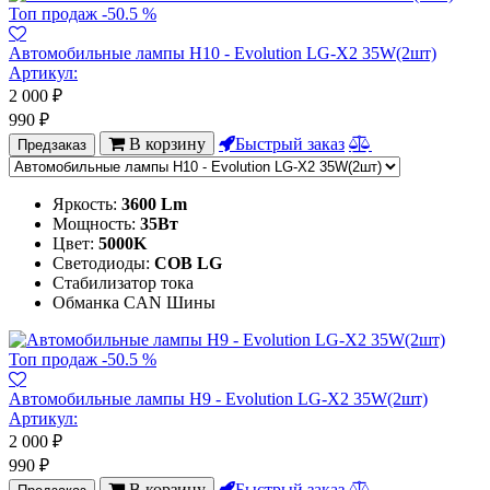
Топ продаж
-50.5 %
Автомобильные лампы H10 - Evolution LG-X2 35W(2шт)
Артикул:
2 000
₽
990
₽
В корзину
Быстрый заказ
Предзаказ
Яркость:
3600 Lm
Мощность:
35Вт
Цвет:
5000K
Светодиоды:
COB LG
Стабилизатор тока
Обманка CAN Шины
Топ продаж
-50.5 %
Автомобильные лампы H9 - Evolution LG-X2 35W(2шт)
Артикул:
2 000
₽
990
₽
В корзину
Быстрый заказ