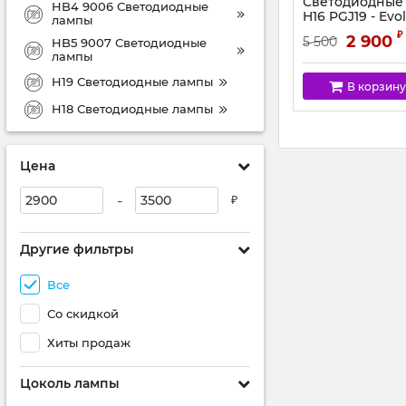
Светодиодные
HB4 9006 Светодиодные
H16 PGJ19 - Evo
лампы
55W (2шт)
₽
2 900
5 500
HB5 9007 Светодиодные
лампы
H19 Светодиодные лампы
В корзину
H18 Светодиодные лампы
Цена
-
₽
Другие фильтры
Все
Со скидкой
Хиты продаж
Цоколь лампы