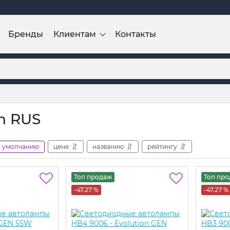
Бренды
Клиентам
Контакты
on RUS
умолчанию
цене
названию
рейтингу
Топ продаж
Топ пр
-47.27 %
-47.27 %