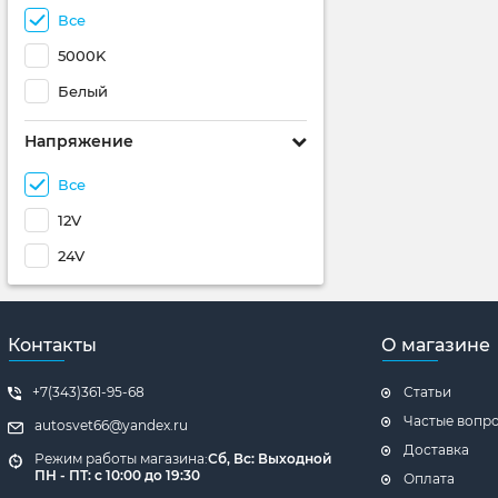
Все
5000K
Белый
Напряжение
Все
12V
24V
Контакты
О магазине
+7(343)361-95-68
Статьи
Частые вопр
autosvet66@yandex.ru
Доставка
Режим работы магазина:
Сб, Вс: Выходной
ПН - ПТ: с 10:00 до 19:30
Оплата