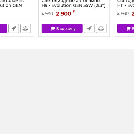
 автолампы
Светодиодные автолампы
Светод
lution GEN
H9 - Evolution GEN 55W (2шт)
H11 - E
₽
2 900
5 500
5 500
В корзину
В