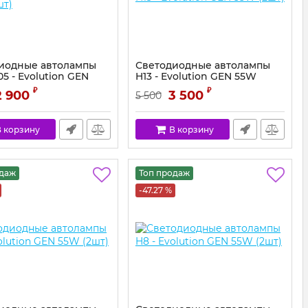
иодные автолампы
Светодиодные автолампы
5 - Evolution GEN
H13 - Evolution GEN 55W
шт)
(2шт)
₽
₽
2 900
3 500
5 500
 корзину
В корзину
одаж
Топ продаж
-47.27 %