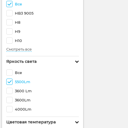
Все
HB3 9005
H8
H9
H10
Смотреть все
Яркость света
Все
5500Lm
3600 Lm
3600Lm
4000Lm
Цветовая температура