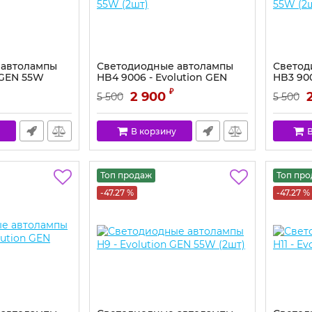
 автолампы
Светодиодные автолампы
Светод
n GEN 55W
HB4 9006 - Evolution GEN
HB3 900
55W (2шт)
55W (2
₽
2 900
5 500
5 500
В корзину
В
Топ продаж
Топ пр
-47.27 %
-47.27 %