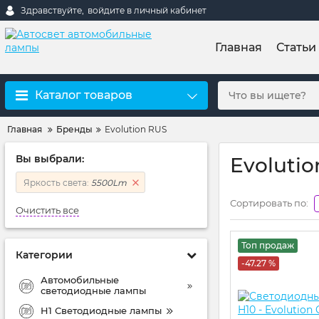
Здравствуйте,
войдите в личный кабинет
Главная
Статьи
Каталог товаров
Главная
Бренды
Evolution RUS
Вы выбрали:
Evoluti
Яркость света:
5500Lm
Сортировать по:
Очистить все
Топ продаж
Категории
-47.27 %
Автомобильные
светодиодные лампы
H1 Светодиодные лампы