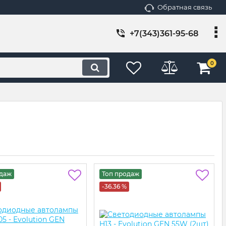
Обратная связь
+7(343)361-95-68
0
одаж
Топ продаж
-36.36 %