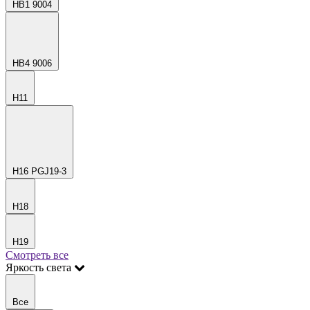
HB1 9004
HB4 9006
H11
H16 PGJ19-3
H18
H19
Смотреть все
Яркость света
Все