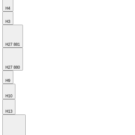
H4
H3
H27 881
H27 880
H9
H10
H13