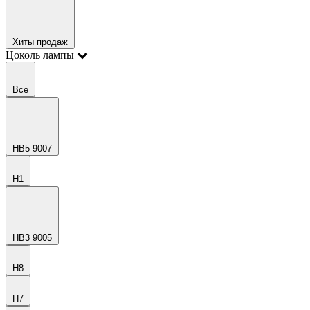
Хиты продаж
Цоколь лампы
Все
HB5 9007
H1
HB3 9005
H8
H7