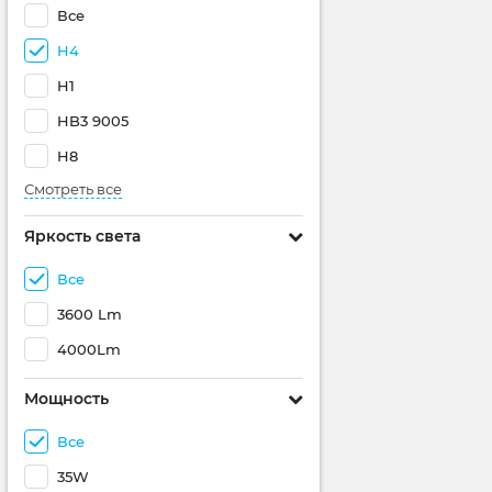
Все
H4
H1
HB3 9005
H8
Смотреть все
Яркость света
Все
3600 Lm
4000Lm
Мощность
Все
35W