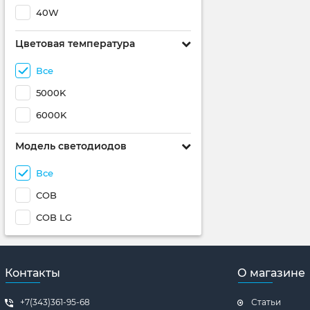
40W
Цветовая температура
Все
5000K
6000K
Модель светодиодов
Все
COB
COB LG
Контакты
О магазине
+7(343)361-95-68
Статьи