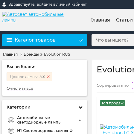
Здравствуйте,
войдите в личный кабинет
Главная
Статьи
Каталог товаров
Главная
Бренды
Evolution RUS
Вы выбрали:
Evoluti
Цоколь лампы:
H4
Сортировать по:
Очистить все
Топ продаж
Категории
Автомобильные
светодиодные лампы
H1 Светодиодные лампы