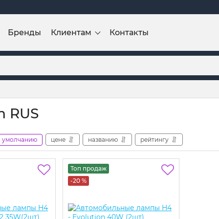
Бренды
Клиентам
Контакты
on RUS
умолчанию
цене
названию
рейтингу
Топ продаж
-20 %